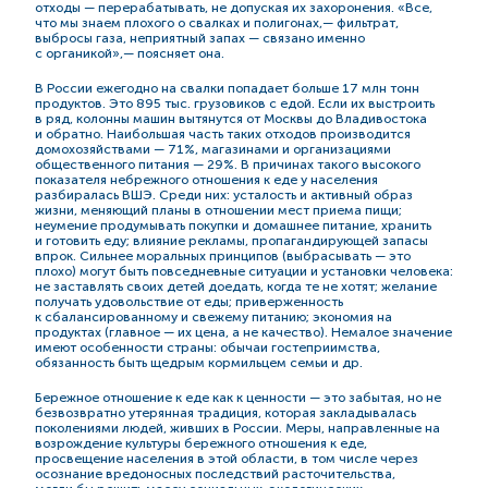
отходы — перерабатывать, не допуская их захоронения. «Все,
что мы знаем плохого о свалках и полигонах,— фильтрат,
выбросы газа, неприятный запах — связано именно
с органикой»,— поясняет она.
В России ежегодно на свалки попадает больше 17 млн тонн
продуктов. Это 895 тыс. грузовиков с едой. Если их выстроить
в ряд, колонны машин вытянутся от Москвы до Владивостока
и обратно. Наибольшая часть таких отходов производится
домохозяйствами — 71%, магазинами и организациями
общественного питания — 29%. В причинах такого высокого
показателя небрежного отношения к еде у населения
разбиралась ВШЭ. Среди них: усталость и активный образ
жизни, меняющий планы в отношении мест приема пищи;
неумение продумывать покупки и домашнее питание, хранить
и готовить еду; влияние рекламы, пропагандирующей запасы
впрок. Сильнее моральных принципов (выбрасывать — это
плохо) могут быть повседневные ситуации и установки человека:
не заставлять своих детей доедать, когда те не хотят; желание
получать удовольствие от еды; приверженность
к сбалансированному и свежему питанию; экономия на
продуктах (главное — их цена, а не качество). Немалое значение
имеют особенности страны: обычаи гостеприимства,
обязанность быть щедрым кормильцем семьи и др.
Бережное отношение к еде как к ценности — это забытая, но не
безвозвратно утерянная традиция, которая закладывалась
поколениями людей, живших в России. Меры, направленные на
возрождение культуры бережного отношения к еде,
просвещение населения в этой области, в том числе через
осознание вредоносных последствий расточительства,