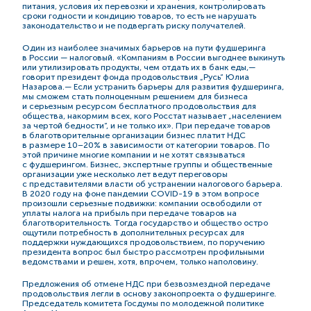
питания, условия их перевозки и хранения, контролировать
сроки годности и кондицию товаров, то есть не нарушать
законодательство и не подвергать риску получателей.
Один из наиболее значимых барьеров на пути фудшеринга
в России — налоговый. «Компаниям в России выгоднее выкинуть
или утилизировать продукты, чем отдать их в банк еды,—
говорит президент фонда продовольствия „Русь“ Юлиа
Назарова.— Если устранить барьеры для развития фудшеринга,
мы сможем стать полноценным решением для бизнеса
и серьезным ресурсом бесплатного продовольствия для
общества, накормим всех, кого Росстат называет „населением
за чертой бедности“, и не только их». При передаче товаров
в благотворительные организации бизнес платит НДС
в размере 10–20% в зависимости от категории товаров. По
этой причине многие компании и не хотят связываться
с фудшерингом. Бизнес, экспертные группы и общественные
организации уже несколько лет ведут переговоры
с представителями власти об устранении налогового барьера.
В 2020 году на фоне пандемии
COVID-19
в этом вопросе
произошли серьезные подвижки: компании освободили от
уплаты налога на прибыль при передаче товаров на
благотворительность. Тогда государство и общество остро
ощутили потребность в дополнительных ресурсах для
поддержки нуждающихся продовольствием, по поручению
президента вопрос был быстро рассмотрен профильными
ведомствами и решен, хотя, впрочем, только наполовину.
Предложения об отмене НДС при безвозмездной передаче
продовольствия легли в основу законопроекта о фудшеринге.
Председатель комитета Госдумы по молодежной политике