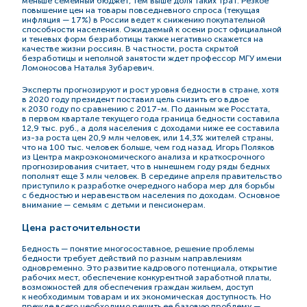
меньше семейный бюджет, тем выше доля таких трат. Резкое
повышение цен на товары повседневного спроса (текущая
инфляция — 17%) в России ведет к снижению покупательной
способности населения. Ожидаемый к осени рост официальной
и теневых форм безработицы также негативно скажется на
качестве жизни россиян. В частности, роста скрытой
безработицы и неполной занятости ждет профессор МГУ имени
Ломоносова Наталья Зубаревич.
Эксперты прогнозируют и рост уровня бедности в стране, хотя
в 2020 году президент поставил цель снизить его вдвое
к 2030 году по сравнению с
2017-м.
По данным же Росстата,
в первом квартале текущего года граница бедности составила
12,9 тыс. руб., а доля населения с доходами ниже ее составила
из-за
роста цен 20,9 млн человек, или 14,3% жителей страны,
что на 100 тыс. человек больше, чем год назад. Игорь Поляков
из Центра макроэкономического анализа и краткосрочного
прогнозирования считает, что в нынешнем году ряды бедных
пополнят еще 3 млн человек. В середине апреля правительство
приступило к разработке очередного набора мер для борьбы
с бедностью и неравенством населения по доходам. Основное
внимание — семьям с детьми и пенсионерам.
Цена расточительности
Бедность — понятие многосоставное, решение проблемы
бедности требует действий по разным направлениям
одновременно. Это развитие кадрового потенциала, открытие
рабочих мест, обеспечение конкурентной заработной платы,
возможностей для обеспечения граждан жильем, доступ
к необходимым товарам и их экономическая доступность. Но
прежде всего необходимо решить ее базовую проблему —