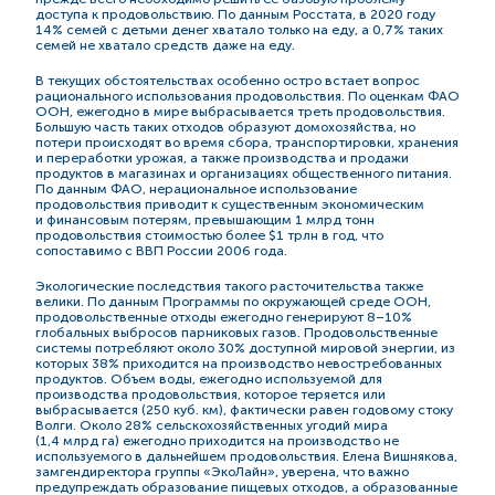
доступа к продовольствию. По данным Росстата, в 2020 году
14% семей с детьми денег хватало только на еду, а 0,7% таких
семей не хватало средств даже на еду.
В текущих обстоятельствах особенно остро встает вопрос
рационального использования продовольствия. По оценкам ФАО
ООН, ежегодно в мире выбрасывается треть продовольствия.
Большую часть таких отходов образуют домохозяйства, но
потери происходят во время сбора, транспортировки, хранения
и переработки урожая, а также производства и продажи
продуктов в магазинах и организациях общественного питания.
По данным ФАО, нерациональное использование
продовольствия приводит к существенным экономическим
и финансовым потерям, превышающим 1 млрд тонн
продовольствия стоимостью более $1 трлн в год, что
сопоставимо с ВВП России 2006 года.
Экологические последствия такого расточительства также
велики. По данным Программы по окружающей среде ООН,
продовольственные отходы ежегодно генерируют 8–10%
глобальных выбросов парниковых газов. Продовольственные
системы потребляют около 30% доступной мировой энергии, из
которых 38% приходится на производство невостребованных
продуктов. Объем воды, ежегодно используемой для
производства продовольствия, которое теряется или
выбрасывается (250 куб. км), фактически равен годовому стоку
Волги. Около 28% сельскохозяйственных угодий мира
(1,4 млрд га) ежегодно приходится на производство не
используемого в дальнейшем продовольствия. Елена Вишнякова,
замгендиректора группы «ЭкоЛайн», уверена, что важно
предупреждать образование пищевых отходов, а образованные