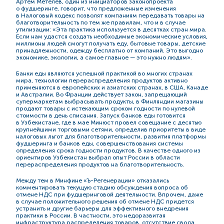
Артем Метелев, один из инициаторов законопроекта
о фудшеринге, говорит, что предложенные изменения
в Налоговый кодекс позволят компаниям передавать товары на
благотворительность по тем же правилам, что и в случае
утилизации: «Эта практика используется в десятках стран мира.
Если нам удастся создать необходимые экономические условия,
миллионы людей смогут получать еду, бытовые товары, детские
принадлежности, одежду бесплатно от компаний. Это выгодно
экономике, экологии, а самое главное — это нужно людям».
Банки еды являются успешной практикой во многих странах
мира, технологии перераспределения продуктов активно
применяются в европейских и азиатских странах, в США, Канаде
и Австралии. Во Франции действует закон, запрещающий
супермаркетам выбрасывать продукты, в Финляндии магазины
продают товары с истекающим сроком годности по нулевой
стоимости в день списания. Запуск банков еды готовится
в Узбекистане, где в мае Минюст провел совещание с десятью
крупнейшими торговыми сетями, определив приоритеты в виде
налоговых льгот для благотворительности, развития платформы
фудшеринга и банков еды, совершенствования системы
определения срока годности продуктов. В качестве одного из
ориентиров Узбекистан выбрал опыт России в области
перераспределения продуктов на благотворительность.
Между тем в Минфине «Ъ-Регенерации» отказались
комментировать текущую стадию обсуждения вопроса об
отмене НДС при фудшеринговой деятельности. Впрочем, даже
в случае положительного решения об отмене НДС придется
устранить и другие барьеры для эффективного внедрения
практики в России. В частности, это недоразвитая
инфраструктура распределения товаров, отсутствие свода