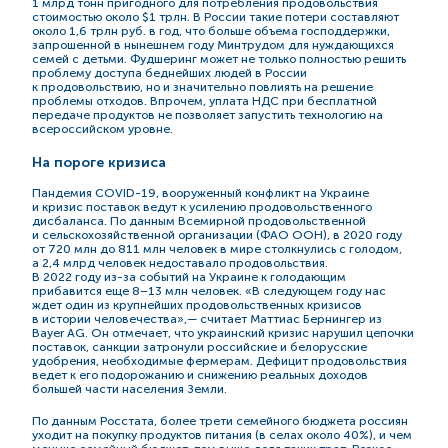
1 млрд тонн пригодного для потребления продовольствия
стоимостью около $1 трлн. В России такие потери составляют
около 1,6 трлн руб. в год, что больше объема господдержки,
запрошенной в нынешнем году Минтрудом для нуждающихся
семей с детьми. Фудшеринг может не только полностью решить
проблему доступа беднейших людей в России
к продовольствию, но и значительно повлиять на решение
проблемы отходов. Впрочем, уплата НДС при бесплатной
передаче продуктов не позволяет запустить технологию на
всероссийском уровне.
На пороге кризиса
Пандемия
COVID-19,
вооруженный конфликт на Украине
и кризис поставок ведут к усилению продовольственного
дисбаланса. По данным Всемирной продовольственной
и сельскохозяйственной организации (ФАО ООН), в 2020 году
от 720 млн до 811 млн человек в мире столкнулись с голодом,
а 2,4 млрд человек недоставало продовольствия.
В
2022 году
из-за
событий на Украине к голодающим
прибавится еще 8–13 млн человек. «В следующем году нас
ждет один из крупнейших продовольственных кризисов
в истории человечества»,— считает Маттиас Бернингер из
Bayer AG. Он отмечает, что украинский кризис нарушил цепочки
поставок, санкции затронули российские и белорусские
удобрения, необходимые фермерам. Дефицит продовольствия
ведет к его подорожанию и снижению реальных доходов
большей части населения Земли.
По данным Росстата, более трети семейного бюджета россиян
уходит на покупку продуктов питания (в селах около 40%), и чем