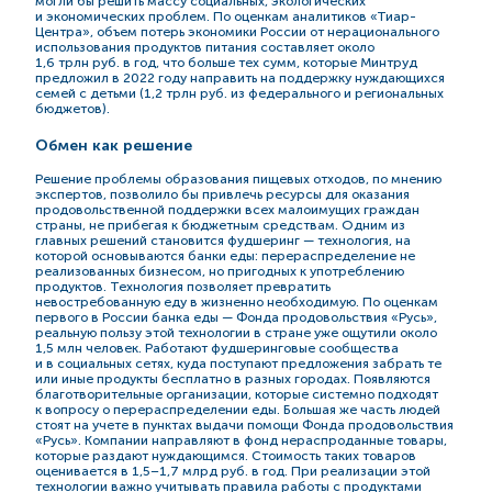
могли бы решить массу социальных, экологических
и экономических проблем. По оценкам аналитиков «Тиар-
Центра», объем потерь экономики России от нерационального
использования продуктов питания составляет около
1,6 трлн руб. в год, что больше тех сумм, которые Минтруд
предложил в 2022 году направить на поддержку нуждающихся
семей с детьми (1,2 трлн руб. из федерального и региональных
бюджетов).
Обмен как решение
Решение проблемы образования пищевых отходов, по мнению
экспертов, позволило бы привлечь ресурсы для оказания
продовольственной поддержки всех малоимущих граждан
страны, не прибегая к бюджетным средствам. Одним из
главных решений становится фудшеринг — технология, на
которой основываются банки еды: перераспределение не
реализованных бизнесом, но пригодных к употреблению
продуктов. Технология позволяет превратить
невостребованную еду в жизненно необходимую. По оценкам
первого в России банка еды — Фонда продовольствия «Русь»,
реальную пользу этой технологии в стране уже ощутили около
1,5 млн человек. Работают фудшеринговые сообщества
и в социальных сетях, куда поступают предложения забрать те
или иные продукты бесплатно в разных городах. Появляются
благотворительные организации, которые системно подходят
к вопросу о перераспределении еды. Большая же часть людей
стоят на учете в пунктах выдачи помощи Фонда продовольствия
«Русь». Компании направляют в фонд нераспроданные товары,
которые раздают нуждающимся. Стоимость таких товаров
оценивается в 1,5–1,7 млрд руб. в год. При реализации этой
технологии важно учитывать правила работы с продуктами