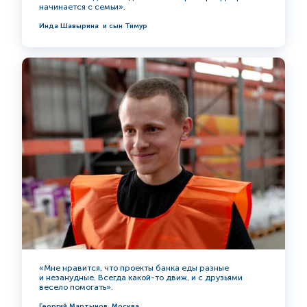
начинается с семьи».
Инда Шавырина и сын Тимур
«Мне нравится, что проекты банка еды разные
и незанудные. Всегда какой-то движ, и с друзьями
весело помогать».
Георгий Мартынов, Москва