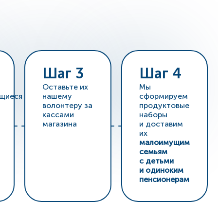
Шаг 3
Шаг 4
Оставьте их
Мы
щиеся
нашему
сформируем
волонтеру за
продуктовые
кассами
наборы
магазина
и доставим
их
малоимущим
семьям
с детьми
и одиноким
пенсионерам