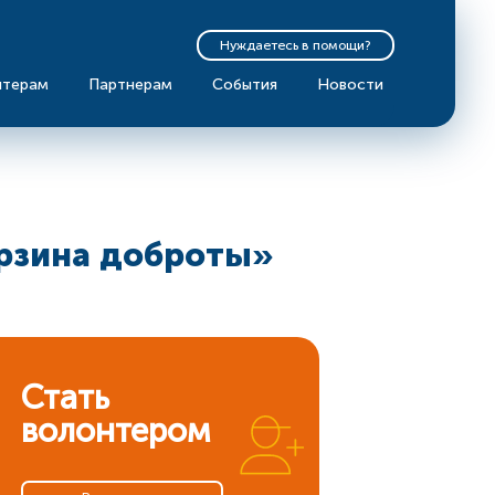
Нуждаетесь в помощи?
нтерам
Партнерам
События
Новости
рзина доброты»
Стать
волонтером