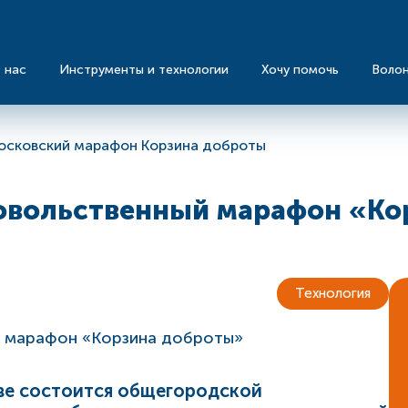
 нас
Инструменты и технологии
Хочу помочь
Воло
осковский марафон Корзина доброты
овольственный марафон «Ко
Технология
скве состоится общегородской