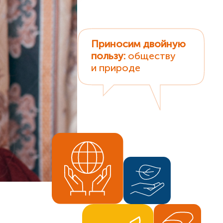
Приносим двойную
пользу:
обществу
и природе