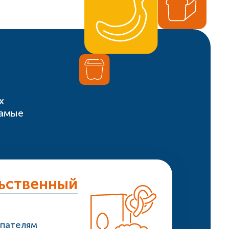
х
самые
ьственный
упателям