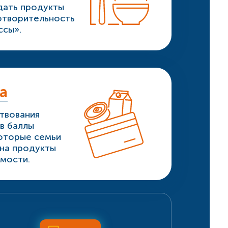
едать продукты
готворительность
ссы».
а
твования
в баллы
оторые семьи
 на продукты
мости.