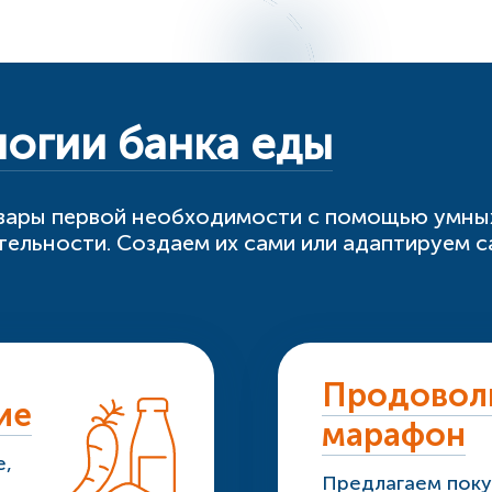
огии банка еды
вары первой необходимости с помощью умны
тельности. Создаем их сами или адаптируем 
Продовол
ие
марафон
е,
Предлагаем пок