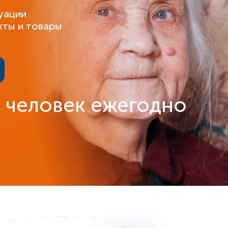
уации
кты и товары
 человек ежегодно