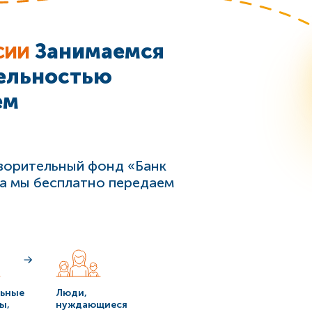
сии
Занимаемся
тельностью
ем
ворительный фонд «Банк
 а мы бесплатно передаем
льные
Люди,
ы,
нуждающиеся