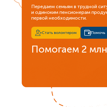
Передаем семьям в трудной сит
и одиноким пенсионерам проду
первой необходимости.
Стать волонтером
Помочь
Помогаем 2 млн