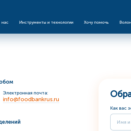
 нас
Инструменты и технологии
Хочу помочь
Воло
собом
Обра
Электронная почта:
info@foodbankrus.ru
Как вас 
делений