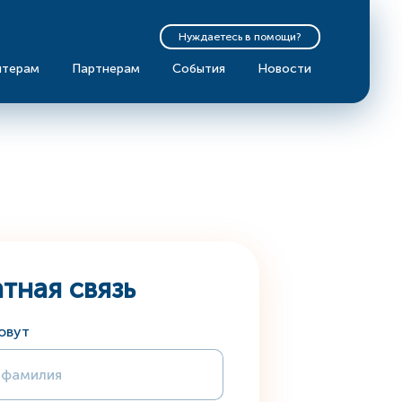
Нуждаетесь в помощи?
нтерам
Партнерам
События
Новости
тная связь
зовут