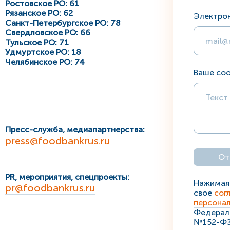
Ростовское РО: 61
Рязанское РО: 62
Электро
Санкт-Петербургское РО: 78
Свердловское РО: 66
Тульское РО: 71
Удмуртское РО: 18
Челябинское РО: 74
Ваше со
Пресс-служба, медиапартнерства:
press@foodbankrus.ru
PR, мероприятия, спецпроекты:
Нажимая 
pr@foodbankrus.ru
свое
сог
персона
Федераль
№152-ФЗ 