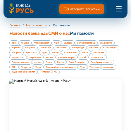
Поддержать деньгами
Главная
Наши новости
Мы помогли
Новости банка еды
СМИ о нас
Мы помогли
ozon
X5 Group
Агрофудшеринг
Акция
Башкирия
Великий Новгород
Владивосток
Воронеж
Выручаем
День хлеба
Достижения
Екатеринбург
животные
Зоофудшеринг
Кострома
Краснодар
Курск
Липецк
Логика молока
Магнит
Масленица
медиапроект
Мероприятия
Москва
Нижний Новгород
ПМЭФ
Помощь в ЧС
Помощь животным
премии
Россия
Ростов
Санкт-Петербург
Серебряный волонтер
СПЧ
Татарстан
Тверь
Товарная благотворительность
Тула
Удмуртия
фудшеринг
Фудшеринг Университет
Челябинск
ЧС