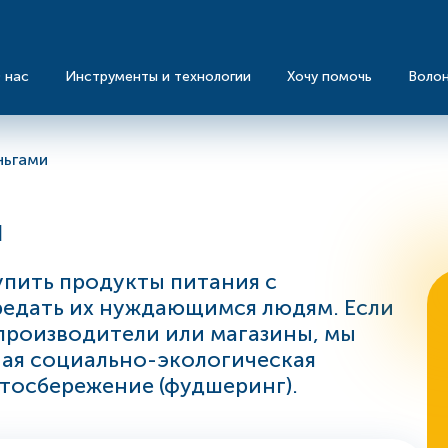
 нас
Инструменты и технологии
Хочу помочь
Воло
ньгами
и
упить продукты питания с
едать их нуждающимся людям. Если
производители или магазины, мы
ная социально-экологическая
тосбережение (фудшеринг).