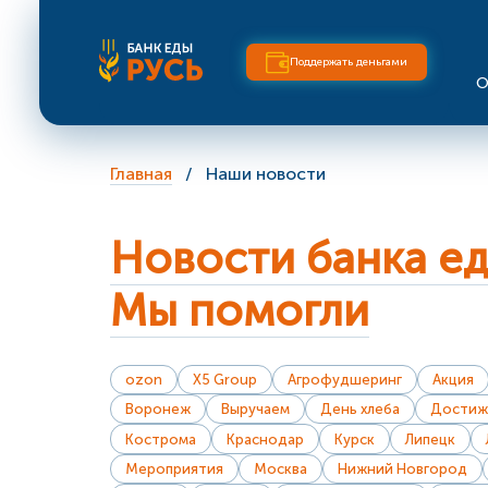
Поддержать деньгами
О
Главная
Наши новости
Новости банка е
Мы помогли
ozon
X5 Group
Агрофудшеринг
Акция
Воронеж
Выручаем
День хлеба
Достиж
Кострома
Краснодар
Курск
Липецк
Мероприятия
Москва
Нижний Новгород