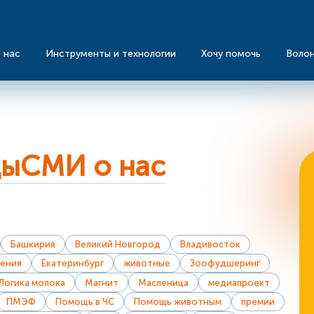
 нас
Инструменты и технологии
Хочу помочь
Воло
ды
СМИ о нас
Башкирия
Великий Новгород
Владивосток
ения
Екатеринбург
животные
Зоофудшеринг
Логика молока
Магнит
Масленица
медиапроект
ПМЭФ
Помощь в ЧС
Помощь животным
премии