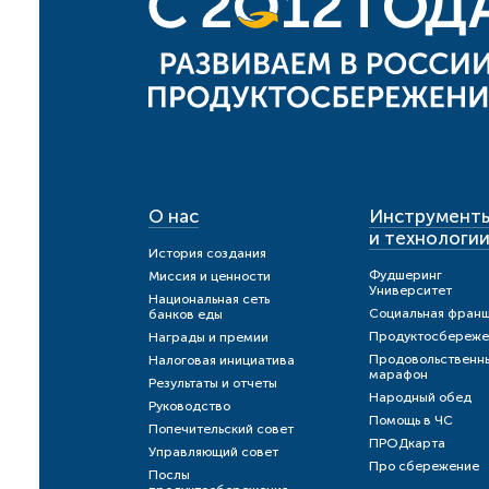
О нас
Инструмент
и технологи
История создания
Фудшеринг
Миссия и ценности
Университет
Национальная сеть
Социальная фран
банков еды
Продуктосбереже
Награды и премии
Продовольственн
Налоговая инициатива
марафон
Результаты и отчеты
Народный обед
Руководство
Помощь в ЧС
Попечительский совет
ПРОДкарта
Управляющий совет
Про сбережение
Послы