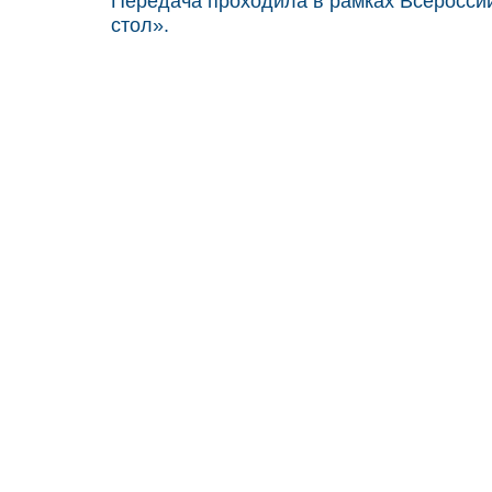
Передача проходила в рамках Всеросси
стол».