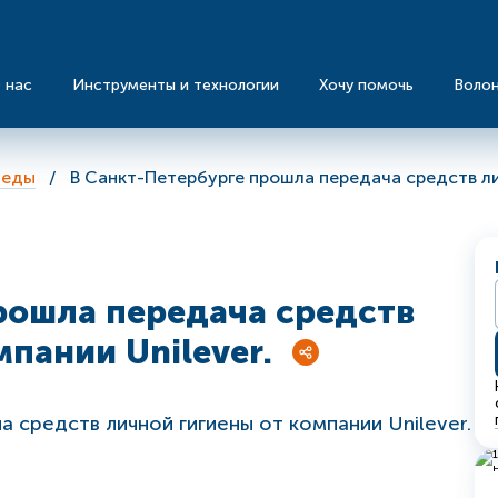
 нас
Инструменты и технологии
Хочу помочь
Воло
 еды
В Санкт-Петербурге прошла передача средств лич
рошла передача средств
пании Unilever.