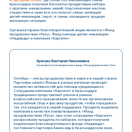
Краснодара получили бесплатно продуктовые наборы
с крупами, макаронами, кашей, подсолнечным маслом,
сладостями и чаем все это получат семьи, имеющие
детей-инвалидов,
сирот, и семьи, попавшие в трудную
жизненную ситуацию.
Организаторами благотворительной акции являются «Фонд
продовольствия «Русь», Фонд помощи
детям-инвалидам
«Надежда» и компания «Каргилл».
Крисько Виктория Николаевна
Руководитель Благотворительного фонда «Фонд продовольствия «Русь»
Октябрь — месяц продовольствия в мире и в нашей стране.
Партнеры нашего Фонда в разных регионах проводят
множество активностей для помощи нуждающимся.
Сотрудники компании «Каргилл» в Краснодаре
традиционно представляют регион в рамках
всероссийского празднования, вместе мы организовали
масштабный сбор и фасовку продуктов, чтобы порадовать
тех, кто нуждается в нашей поддержке. Продукты выделила
компания в качестве пожертвования в «Фонд
продовольствия «Русь», при этом сотрудники «Каргилл»
расфасовали продукты по наборам, которые получили
подопечные Благотворительного фонда «Надежда»,
постоянного партнера Банка еды в Краснодарском крае.