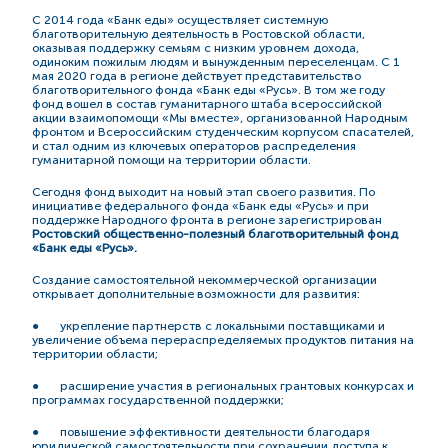
С 2014 года «Банк еды» осуществляет системную
благотворительную деятельность в Ростовской области,
оказывая поддержку семьям с низким уровнем дохода,
одиноким пожилым людям и вынужденным переселенцам. С 1
мая 2020 года в регионе действует представительство
благотворительного фонда «Банк еды «Русь». В том же году
фонд вошел в состав гуманитарного штаба всероссийской
акции взаимопомощи «Мы вместе», организованной Народным
фронтом и Всероссийским студенческим корпусом спасателей,
и стал одним из ключевых операторов распределения
гуманитарной помощи на территории области.
Сегодня фонд выходит на новый этап своего развития. По
инициативе федерального фонда «Банк еды «Русь» и при
поддержке Народного фронта в регионе зарегистрирован
Ростовский общественно-полезный благотворительный фонд
«Банк еды «Русь».
Создание самостоятельной некоммерческой организации
открывает дополнительные возможности для развития:
● укрепление партнерств с локальными поставщиками и
увеличение объема перераспределяемых продуктов питания на
территории области;
● расширение участия в региональных грантовых конкурсах и
программах государственной поддержки;
● повышение эффективности деятельности благодаря
юридической самостоятельности при сохранении доступа к