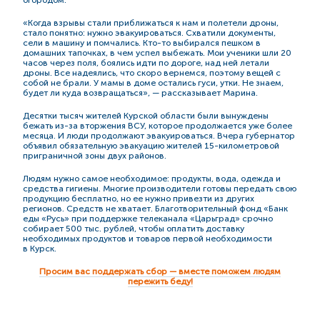
«Когда взрывы стали приближаться к нам и полетели дроны,
стало понятно: нужно эвакуироваться. Схватили документы,
сели в машину и помчались. Кто-то выбирался пешком в
домашних тапочках, в чем успел выбежать. Мои ученики шли 20
часов через поля, боялись идти по дороге, над ней летали
дроны. Все надеялись, что скоро вернемся, поэтому вещей с
собой не брали. У мамы в доме остались гуси, утки. Не знаем,
будет ли куда возвращаться», — рассказывает Марина.
Десятки тысяч жителей Курской области были вынуждены
бежать из-за вторжения ВСУ, которое продолжается уже более
месяца. И люди продолжают эвакуироваться. Вчера губернатор
объявил обязательную эвакуацию жителей 15-километровой
приграничной зоны двух районов.
Людям нужно самое необходимое: продукты, вода, одежда и
средства гигиены. Многие производители готовы передать свою
продукцию бесплатно, но ее нужно привезти из других
регионов. Средств не хватает. Благотворительный фонд «Банк
еды «Русь» при поддержке телеканала «Царьград» срочно
собирает 500 тыс. рублей, чтобы оплатить доставку
необходимых продуктов и товаров первой необходимости
в Курск.
Просим вас поддержать сбор — вместе поможем людям
пережить беду!