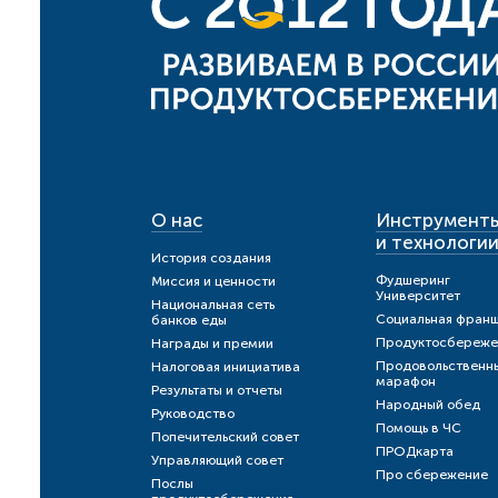
О нас
Инструмент
и технологи
История создания
Фудшеринг
Миссия и ценности
Университет
Национальная сеть
Социальная фран
банков еды
Продуктосбереже
Награды и премии
Продовольственн
Налоговая инициатива
марафон
Результаты и отчеты
Народный обед
Руководство
Помощь в ЧС
Попечительский совет
ПРОДкарта
Управляющий совет
Про сбережение
Послы