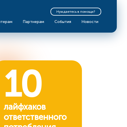
Нуждаетесь в помощи?
нтерам
Партнерам
События
Новости
10
лайфхаков
ответственного