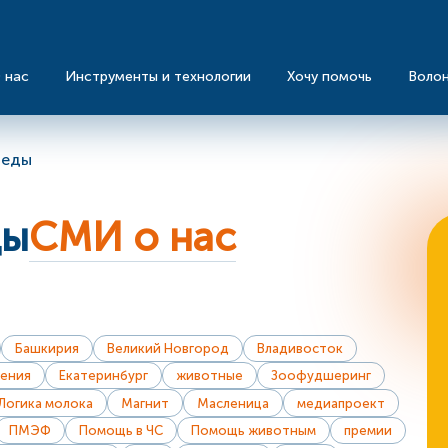
 нас
Инструменты и технологии
Хочу помочь
Воло
 еды
ды
СМИ о нас
Башкирия
Великий Новгород
Владивосток
ения
Екатеринбург
животные
Зоофудшеринг
Логика молока
Магнит
Масленица
медиапроект
ПМЭФ
Помощь в ЧС
Помощь животным
премии