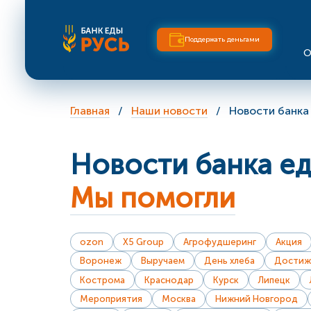
Поддержать деньгами
О
Главная
Наши новости
Новости банка
Новости банка е
Мы помогли
ozon
X5 Group
Агрофудшеринг
Акция
Воронеж
Выручаем
День хлеба
Достиж
Кострома
Краснодар
Курск
Липецк
Мероприятия
Москва
Нижний Новгород