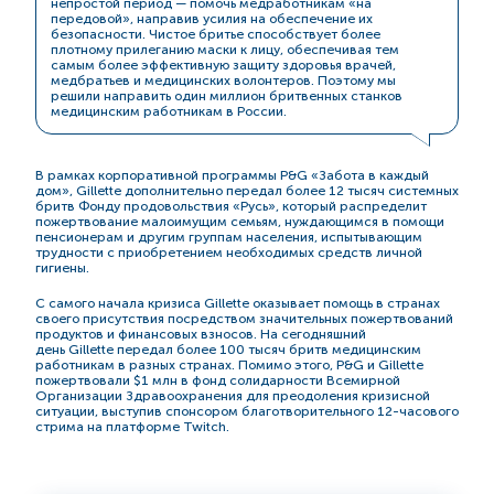
непростой период — помочь медработникам «на
передовой», направив усилия на обеспечение их
безопасности. Чистое бритье способствует более
плотному прилеганию маски к лицу, обеспечивая тем
самым более эффективную защиту здоровья врачей,
медбратьев и медицинских волонтеров. Поэтому мы
решили направить один миллион бритвенных станков
медицинским работникам в России.
В рамках корпоративной программы P&G «Забота в каждый
дом», Gillette дополнительно передал более 12 тысяч системных
бритв Фонду продовольствия «Русь», который распределит
пожертвование малоимущим семьям, нуждающимся в помощи
пенсионерам и другим группам населения, испытывающим
трудности с приобретением необходимых средств личной
гигиены.
С самого начала кризиса Gillette оказывает помощь в странах
своего присутствия посредством значительных пожертвований
продуктов и финансовых взносов. На сегодняшний
день Gillette передал более 100 тысяч бритв медицинским
работникам в разных странах. Помимо этого, P&G и Gillette
пожертвовали $1 млн в фонд солидарности Всемирной
Организации Здравоохранения для преодоления кризисной
ситуации, выступив спонсором благотворительного
12-часового
стрима на платформе Twitch.