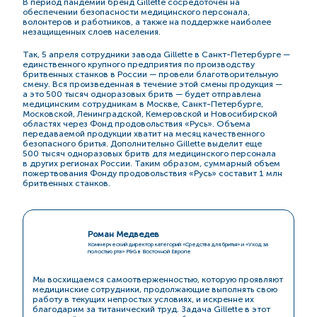
В период пандемии бренд Gillette сосредоточен на
обеспечении безопасности медицинского персонала,
волонтеров и работников, а также на поддержке наиболее
незащищенных слоев населения.
Так, 5 апреля сотрудники завода Gillette в Санкт-Петербурге —
единственного крупного предприятия по производству
бритвенных станков в России — провели благотворительную
смену. Вся произведенная в течение этой смены продукция —
а это 500 тысяч одноразовых бритв — будет отправлена
медицинским сотрудникам в Москве, Санкт-Петербурге,
Московской, Ленинградской, Кемеровской и Новосибирской
областях через Фонд продовольствия «Русь». Объема
передаваемой продукции хватит на месяц качественного
безопасного бритья. Дополнительно Gillette выделит еще
500 тысяч одноразовых бритв для медицинского персонала
в других регионах России. Таким образом, суммарный объем
пожертвования Фонду продовольствия «Русь» составит 1 млн
бритвенных станков.
Роман Медведев
Коммерческий директор категорий «Средства для бритья» и «Уход за
полостью рта» P&G в Восточной Европе
Мы восхищаемся самоотверженностью, которую проявляют
медицинские сотрудники, продолжающие выполнять свою
работу в текущих непростых условиях, и искренне их
благодарим за титанический труд. Задача Gillette в этот