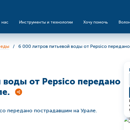
 нас
Инструменты и технологии
Хочу помочь
Воло
 еды
6 000 литров питьевой воды от Pepsico передан
й воды от Pepsico передано
е.