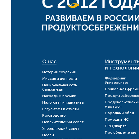
О нас
Инструмент
и технологи
История создания
Фудшеринг
Миссия и ценности
Университет
Национальная сеть
Социальная фран
банков еды
Продуктосбереже
Награды и премии
Продовольственн
Налоговая инициатива
марафон
Результаты и отчеты
Народный обед
Руководство
Помощь в ЧС
Попечительский совет
ПРОДкарта
Управляющий совет
Про сбережение
Послы