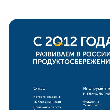
О нас
Инструмент
и технологи
История создания
Фудшеринг
Миссия и ценности
Университет
Национальная сеть