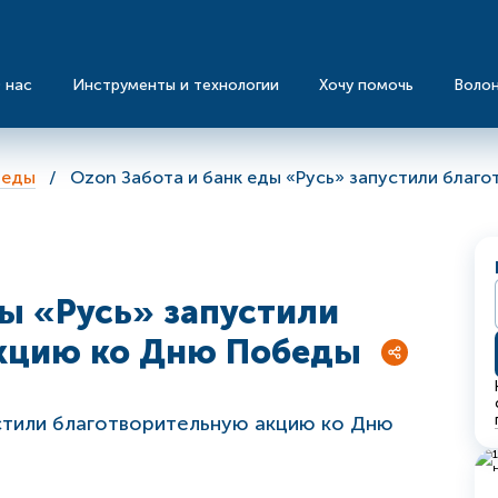
 нас
Инструменты и технологии
Хочу помочь
Воло
 еды
Ozon Забота и банк еды «Русь» запустили благ
ды «Русь» запустили
кцию ко Дню Победы