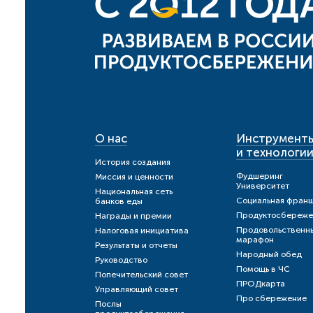
О нас
Инструмент
и технологи
История создания
Фудшеринг
Миссия и ценности
Университет
Национальная сеть
Социальная фран
банков еды
Продуктосбереже
Награды и премии
Продовольственн
Налоговая инициатива
марафон
Результаты и отчеты
Народный обед
Руководство
Помощь в ЧС
Попечительский совет
ПРОДкарта
Управляющий совет
Про сбережение
Послы