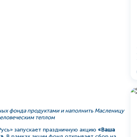
ных фонда продуктами и наполнить Масленицу
человеческим теплом
Русь» запускает праздничную акцию
«Ваша
е».
В рамках акции фонд открывает сбор на