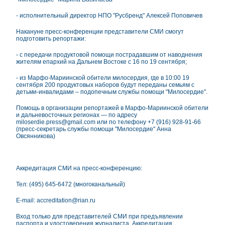
- исполнительный директор НПО "Русбренд" Алексей Поповичев
Накануне пресс-конференции представители СМИ смогут
подготовить репортажи:
- с передачи продуктовой помощи пострадавшим от наводнения
жителям епархий на Дальнем Востоке с 16 по 19 сентября;
- из Марфо-Мариинской обители милосердия, где в 10:00 19
сентября 200 продуктовых наборов будут переданы семьям с
детьми-инвалидами – подопечным службы помощи "Милосердие".
Помощь в организации репортажей в Марфо-Мариинской обители
и дальневосточных регионах — по адресу
miloserdie.press@gmail.com или по телефону +7 (916) 928-91-66
(пресс-секретарь службы помощи "Милосердие" Анна
Овсянникова)
Аккредитация СМИ на пресс-конференцию:
Тел: (495) 645-6472 (многоканальный)
E-mail: accreditation@rian.ru
Вход только для представителей СМИ при предъявлении
паспорта и удостоверения журналиста. Аккредитация