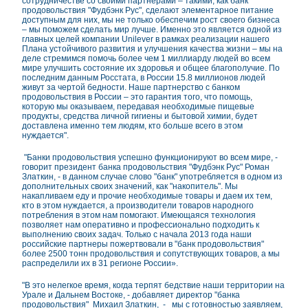
сотрудничестве со своими партнёрами – такими, как банк
продовольствия "Фудбэнк Рус", сделают элементарное питание
доступным для них, мы не только обеспечим рост своего бизнеса
– мы поможем сделать мир лучше. Именно это является одной из
главных целей компании Unilever в рамках реализации нашего
Плана устойчивого развития и улучшения качества жизни – мы на
деле стремимся помочь более чем 1 миллиарду людей во всем
мире улучшить состояние их здоровья и общее благополучие. По
последним данным Росстата, в России 15.8 миллионов людей
живут за чертой бедности. Наше партнерство с банком
продовольствия в России – это гарантия того, что помощь,
которую мы оказываем, передавая необходимые пищевые
продукты, средства личной гигиены и бытовой химии, будет
доставлена именно тем людям, кто больше всего в этом
нуждается".
"Банки продовольствия успешно функционируют во всем мире, -
говорит президент банка продовольствия "Фудбэнк Рус" Роман
Златкин, - в данном случае слово "банк" употребляется в одном из
дополнительных своих значений, как "накопитель". Мы
накапливаем еду и прочие необходимые товары и даем их тем,
кто в этом нуждается, а производители товаров народного
потребления в этом нам помогают. Имеющаяся технология
позволяет нам оперативно и профессионально подходить к
выполнению своих задач. Только с начала 2013 года наши
российские партнеры пожертвовали в "банк продовольствия"
более 2500 тонн продовольствия и сопутствующих товаров, а мы
распределили их в 31 регионе России».
"В это нелегкое время, когда терпят бедствие наши территории на
Урале и Дальнем Востоке, - добавляет директор "банка
продовольствия" Михаил Златкин, - мы с готовностью заявляем,