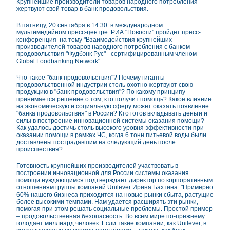
Крупнейшие производители товаров народного потребления
жертвуют свой товар в банк продовольствия.
В пятницу, 20 сентября в 14:30 в международном
мультимедийном пресс-центре РИА "Новости" пройдет пресс-
конференция на тему "Взаимодействия крупнейших
производителей товаров народного потребления с банком
продовольствия "Фудбэнк Рус" - сертифицированным членом
Global Foodbanking Network".
Что такое "банк продовольствия"? Почему гиганты
продовольственной индустрии столь охотно жертвуют свою
продукцию в "банк продовольствия"? По какому принципу
принимается решение о том, кто получит помощь? Какое влияние
на экономическую и социальную сферу может оказать появление
"банка продовольствия" в России? Кто готов вкладывать деньги и
силы в построение инновационной системы оказания помощи?
Как удалось достичь столь высокого уровня эффективности при
оказании помощи в рамках ЧС, когда 6 тонн питьевой воды были
доставлены пострадавшим на следующий день после
происшествия?
Готовность крупнейших производителей участвовать в
построении инновационной для России системы оказания
помощи нуждающимся подтверждает директор по корпоративным
отношениям группы компаний Unilever Ирина Бахтина: "Примерно
60% нашего бизнеса приходится на новые рынки сбыта, растущие
более высокими темпами. Нам удается расширять эти рынки,
помогая при этом решать социальные проблемы. Простой пример
– продовольственная безопасность. Во всем мире по-прежнему
голодает миллиард человек. Если такие компании, как Unilever, в