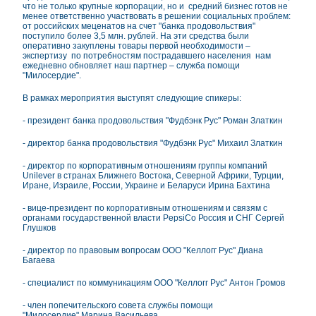
что не только крупные корпорации, но и средний бизнес готов не
менее ответственно участвовать в решении социальных проблем:
от российских меценатов на счет "банка продовольствия"
поступило более 3,5 млн. рублей. На эти средства были
оперативно закуплены товары первой необходимости –
экспертизу по потребностям пострадавшего населения нам
ежедневно обновляет наш партнер – служба помощи
"Милосердие".
В рамках мероприятия выступят следующие спикеры:
- президент банка продовольствия "Фудбэнк Рус" Роман Златкин
- директор банка продовольствия "Фудбэнк Рус" Михаил Златкин
- директор по корпоративным отношениям группы компаний
Unilever в странах Ближнего Востока, Северной Африки, Турции,
Иране, Израиле, России, Украине и Беларуси Ирина Бахтина
- вице-президент по корпоративным отношениям и связям с
органами государственной власти PepsiCo Россия и СНГ Сергей
Глушков
- директор по правовым вопросам ООО "Келлогг Рус" Диана
Багаева
- специалист по коммуникациям ООО "Келлогг Рус" Антон Громов
- член попечительского совета службы помощи
"Милосердие" Марина Васильева