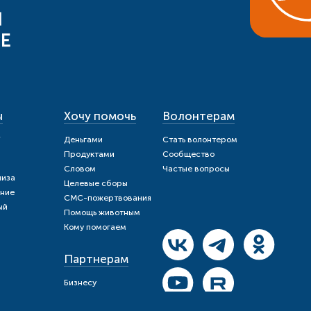
ы
Хочу помочь
Волонтерам
и
Деньгами
Стать волонтером
Продуктами
Сообщество
Словом
Частые вопросы
шиза
Целевые сборы
ние
СМС-пожертвования
ый
Помощь животным
Кому помогаем
Партнерам
Бизнесу
Государству
щь?