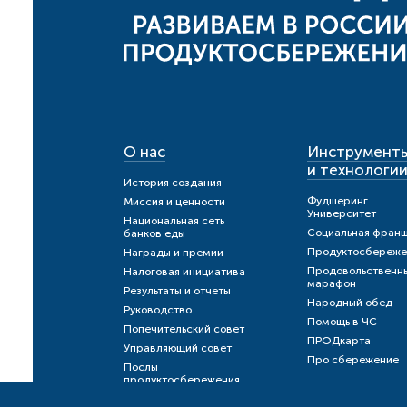
О нас
Инструмент
и технологи
История создания
Фудшеринг
Миссия и ценности
Университет
Национальная сеть
Социальная фран
банков еды
Продуктосбереже
Награды и премии
Продовольственн
Налоговая инициатива
марафон
Результаты и отчеты
Народный обед
Руководство
Помощь в ЧС
Попечительский совет
ПРОДкарта
Управляющий совет
Про сбережение
Послы
продуктосбережения
Нужна помо
Публичная