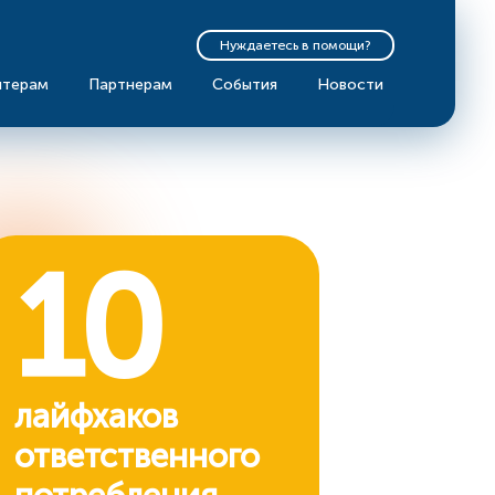
Нуждаетесь в помощи?
нтерам
Партнерам
События
Новости
10
лайфхаков
ответственного